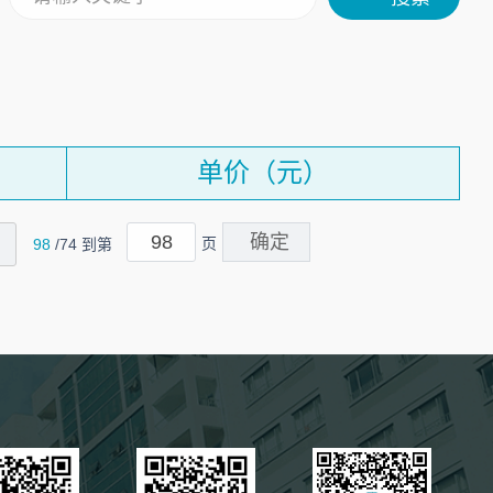
单价（元）
页
98
/74 到第