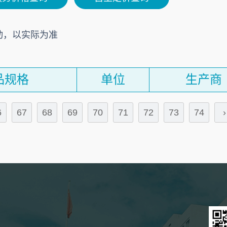
动，以实际为准
品规格
单位
生产商
6
67
68
69
70
71
72
73
74
›