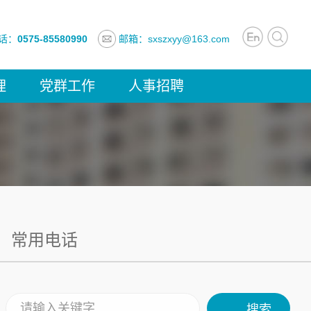
话：
0575-85580990
邮箱：sxszxyy@163.com
理
党群工作
人事招聘
常用电话