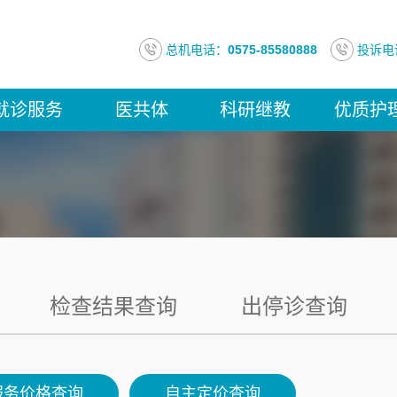
总机电话：
0575-85580888
投诉电
就诊服务
医共体
科研继教
优质护
检查结果查询
出停诊查询
服务价格查询
自主定价查询