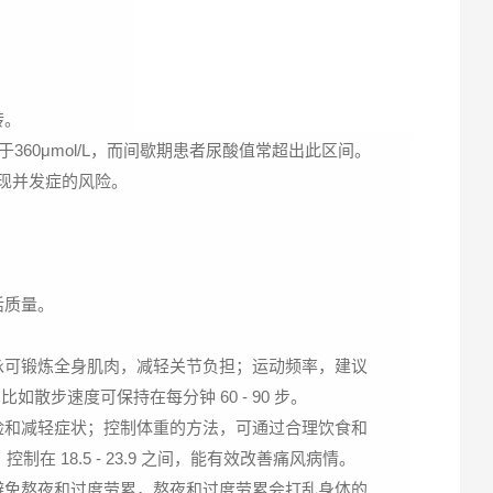
转。
360μmol/L，而间歇期患者尿酸值常超出此区间。
现并发症的风险。
活质量。
泳可锻炼全身肌肉，减轻关节负担；运动频率，建议
散步速度可保持在每分钟 60 - 90 步。
险和减轻症状；控制体重的方法，可通过合理饮食和
18.5 - 23.9 之间，能有效改善痛风病情。
避免熬夜和过度劳累，熬夜和过度劳累会打乱身体的