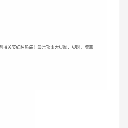
，刺得关节红肿热痛！最常攻击大脚趾、脚踝、膝盖