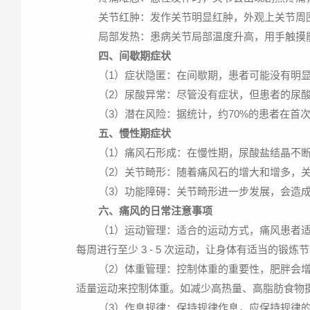
关节红肿：发作关节明显红肿，外观上关节周
局部发热：患病关节局部温度升高，用手触摸
四、间歇期症状
（1）症状隐匿：在间歇期，患者可能没有明
（2）尿酸异常：尽管没有症状，但患者的尿酸水
（3）潜在风险：据统计，约70%的患者在首
五、慢性期症状
（1）痛风石形成：在慢性期，尿酸盐结晶不
（2）关节畸形：随着痛风石的增大和增多，
（3）功能障碍：关节畸形进一步发展，会造
六、痛风的日常注意事项
（1）运动管理：适合的运动方式，痛风患者
每周进行至少 3 - 5 次运动，让身体有适当的锻
（2）体重管理：控制体重的重要性，肥胖会
适量运动来控制体重。如减少高热量、高脂肪食物摄入，
（3）作息规律：保持规律作息，应保持规律