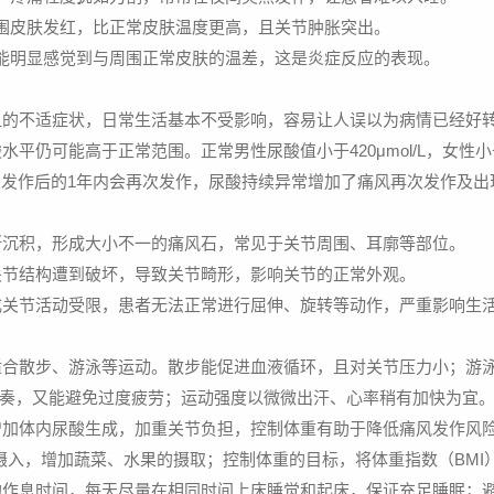
围皮肤发红，比正常皮肤温度更高，且关节肿胀突出。
能明显感觉到与周围正常皮肤的温差，这是炎症反应的表现。
显的不适症状，日常生活基本不受影响，容易让人误以为病情已经好
平仍可能高于正常范围。正常男性尿酸值小于420μmol/L，女性小于
次发作后的1年内会再次发作，尿酸持续异常增加了痛风再次发作及出
断沉积，形成大小不一的痛风石，常见于关节周围、耳廓等部位。
关节结构遭到破坏，导致关节畸形，影响关节的正常外观。
成关节活动受限，患者无法正常进行屈伸、旋转等动作，严重影响生
适合散步、游泳等运动。散步能促进血液循环，且对关节压力小；游
炼节奏，又能避免过度疲劳；运动强度以微微出汗、心率稍有加快为宜。比如
增加体内尿酸生成，加重关节负担，控制体重有助于降低痛风发作风
增加蔬菜、水果的摄取；控制体重的目标，将体重指数（BMI）控制在 
的作息时间，每天尽量在相同时间上床睡觉和起床，保证充足睡眠；