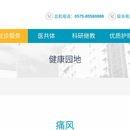
总机电话：
0575-85580888
投诉电
就诊服务
医共体
科研继教
优质护
健康园地
痛风