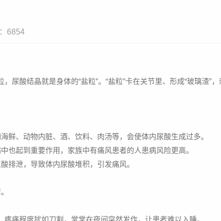
6854
，尿酸结晶就是身体的“盐粒”。“盐粒”卡在关节里、形成“玻璃渣”
如海鲜、动物内脏、酒、饮料、肉汤等，会使体内尿酸生成过多。
病中也起到重要作用，家族中有痛风患者的人患病风险更高。
尿酸排泄，导致体内尿酸堆积，引发痛风。
痒。
，疼痛程度犹如刀割，常常在夜间突然发作，让患者难以入睡。