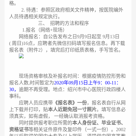
格。
2.
待遇：参照区政府相关文件精神，按医院编外
人员待遇相关规定执行。
三、
招聘的方法和程序
1.
报名（网络+现场）
网络报名：自公告发布之日9月9日起至 9月13日
( 周日)16点，应聘者先微信扫码填写报名信息。再下载
报名表（附件2），填完后打印纸质表格，手写签名。
现场资格审核及补报名时间：根据疫情防控形势和
报名人数,时间暂定为
2020
年09月15日上午9：00-11：
30，
逾期不再受理。地点：绍兴市中心医院行政四楼人
事科。
应聘人员应携带
《报名表》一份
，报名表自行从网
上下载并打印，贴
本人近期免冠一寸照片
。填写信息必
须真实，如有虚假， 一经确认取消报考资格。
同时提供报考职位所需的
本人身份证、毕业证书、
资格证书
等相关证件原件及复印件（一式一份）。
2002