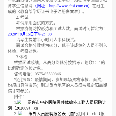
年以后取得的国内大专及以上学历，须提供中国高等教
育学生信息网
（网址：http://www.chsi.com.cn）
在线生
成的《教育部学历证书电子注册备案表》。
2.
考试
考试采用面试的方式。
根据疫情防控形势和面试人数，面试时间暂定为：
2020
年9月15日下午2：00
请考生提前半小时到人事科候试。
面试合格分数线为60分，低于该成绩的人员不列入
体检、考察对象。
3.
体检
根据面试成绩，从高分到低分按招考计划数1：1的
比例确定体检对象。
咨询电话：0575-85580846
特别提醒：疫情期间，参加现场资格审核、面试，
均须出具健康码；到过重点地区的人员须按规定隔离期
满才可参加。
附件：
1.
绍兴市中心医院医共体编外工勤人员招聘计
划（202009）.xls
2.
编外人员应聘报名表（自行打印）.xls
（
报