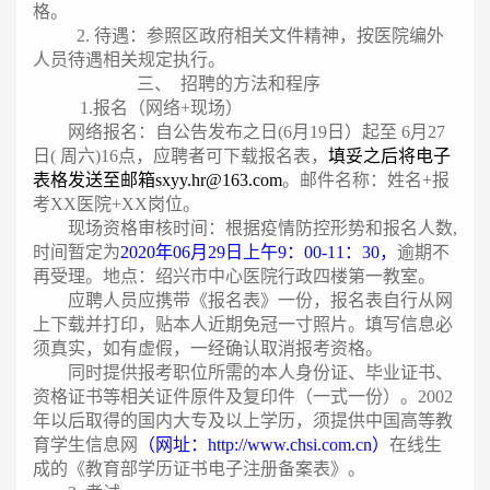
格。
2.
待遇：参照区政府相关文件精神，按医院编外
人员待遇相关规定执行。
三、
招聘的方法和程序
1.
报名（网络+现场）
网络报名：自公告发布之日(6月19日）起至 6月27
日( 周六)16点，应聘者可下载报名表，
填妥之后将电子
表格发送至邮箱sxyy.hr@163.com
。邮件名称：姓名+报
考XX医院+XX岗位。
现场资格审核时间：根据疫情防控形势和报名人数,
时间暂定为
2020
年06月29日上午9：00-11：30，
逾期不
再受理。地点：绍兴市中心医院行政四楼第一教室。
应聘人员应携带《报名表》一份，报名表自行从网
上下载并打印，贴本人近期免冠一寸照片。填写信息必
须真实，如有虚假，一经确认取消报考资格。
同时提供报考职位所需的本人身份证、毕业证书、
资格证书等相关证件原件及复印件（一式一份）。2002
年以后取得的国内大专及以上学历，须提供中国高等教
育学生信息网
（网址：http://www.chsi.com.cn）
在线生
成的《教育部学历证书电子注册备案表》。