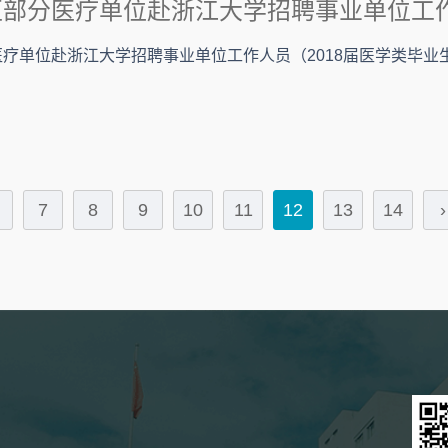
疗单位赴浙江大学招聘事业单位工作人员（2018届医学类毕业
7
8
9
10
11
12
13
14
›