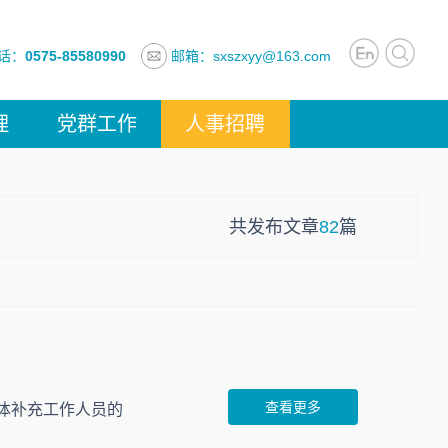
话：
0575-85580990
邮箱：sxszxyy@163.com
理
党群工作
人事招聘
共发布文章
82
篇
查看更多
体补充工作人员的