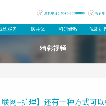
总机电话：
0575-85580888
投诉电
就诊服务
医共体
科研继教
优质护
精彩视频
互联网+护理】还有一种方式可以