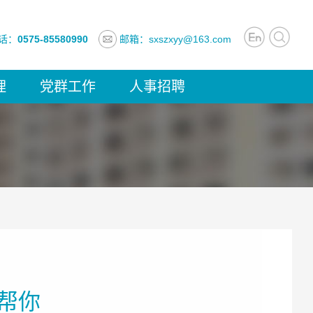
话：
0575-85580990
邮箱：sxszxyy@163.com
理
党群工作
人事招聘
帮你