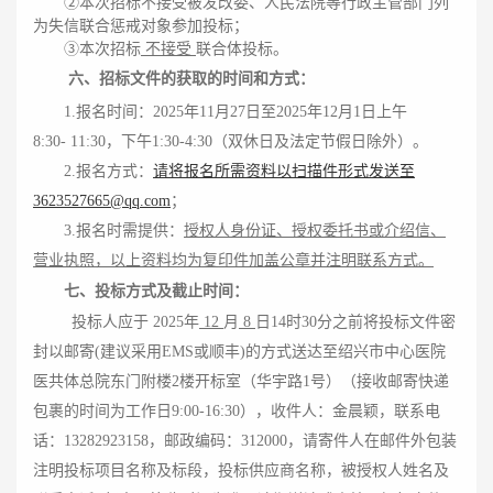
②
本次招标不接受被发改委、人民法院等行政主管部门列
为失信联合惩戒对象参加投标；
③
本次招标
不接受
联合体投标。
六、
招标文件的获取的时间和方式：
1.报名时间：
20
25年
11
月
27
日至
20
25年
12
月
1
日上午
8:30-
11:30
，下午
1
:
3
0-4:
3
0
（双休日及法定节假日除外）
。
2.报名方式：
请将报名所需资料以扫描件形式发送至
3623527665@qq.com
；
3.
报名时需提供：
授权人身份证、授权委托书或介绍信、
营业执照，以上资料均为复印件加盖公章并注明联系方式。
七、投标方式及截止时间：
投标人应于
2025年
12
月
8
日
14
时
3
0分之前将投标文件密
封以邮寄(建议采用EMS或顺丰)的方式送达至
绍兴市中心医院
医共体总院东门附楼
2楼开标室（华宇路1号）
（
接收邮寄快递
包裹的时间为工作日
9:00-
16
:
3
0
），收件人：
金晨颖，联系电
话：
13282923158
，邮政编码：
312000，请寄件人在邮件外包装
注明投标项目名称及标段，投标供应商名称，被授权人姓名及