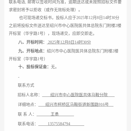
联系电话, 邮寄以签收时间为准，逾期送达或未按照招标文件要
求密封将予以拒收（或作无效标处理）。
也可现场递交标书，投标人应于
2025年
12
月
8
日
14
时
3
0分
之前将投标文件送达至
绍兴市中心医院医共体总院东门附楼
2楼
开标室（华宇路1号）
，现场递交，应即交即走。
八、开标时间：
2025年
12
月
8
日
14
时
3
0分
九、开标地点：
绍兴市中心医院医共体总院东门附楼
2楼
开标室（华宇路1号）
十、投标保证金：
无。
联系方式
招标人名称：
绍兴市中心医院医共体马鞍分院
详细地点：
绍兴市柯桥区马鞍街道新围路
916号
联
系
人：
王勇
联系电话：
13575584794