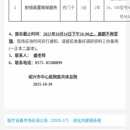
1
射线装置维保服务
西门子
3
台
2
年
16，DR型号Mu
号MAM
：
4
、报名截止时间
2025
年10月14日下午16:00止，逾期不再受
。现场征询时间另行通知，请提前准备好调研资料三份备用
理
(一正本二副本)。
5
、联系人： 盛老师
6
、联系电话：0575- 85580899
绍兴市中心医院医共体总院
2025-10-10
医疗设备市场征询公告（2025-17）-消化内窥镜系统