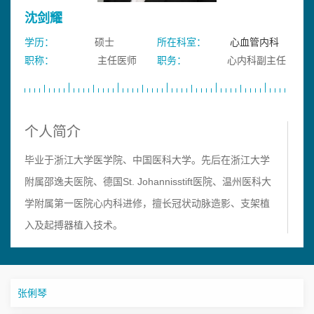
沈剑耀
学历：
硕士
所在科室：
心血管内科
职称：
主任医师
职务：
心内科副主任
个人简介
毕业于浙江大学医学院、中国医科大学。先后在浙江大学
附属邵逸夫医院、德国St. Johannisstift医院、温州医科大
学附属第一医院心内科进修，擅长冠状动脉造影、支架植
入及起搏器植入技术。
学术专长：冠心病介入、起搏器植入治疗等。
张俐琴