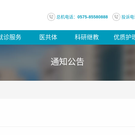
总机电话：
0575-85580888
投诉电
就诊服务
医共体
科研继教
优质护
通知公告